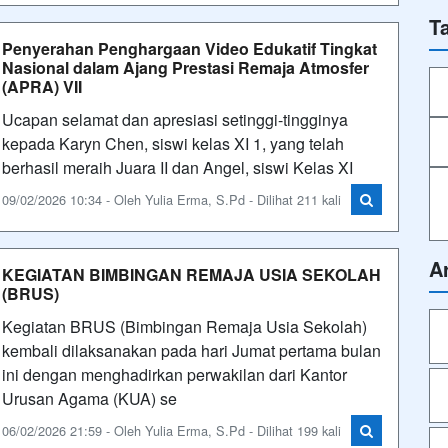
T
Penyerahan Penghargaan Video Edukatif Tingkat
Nasional dalam Ajang Prestasi Remaja Atmosfer
(APRA) VII
Ucapan selamat dan apresiasi setinggi-tingginya
kepada Karyn Chen, siswi kelas XI 1, yang telah
berhasil meraih Juara II dan Angel, siswi Kelas XI
09/02/2026 10:34 - Oleh Yulia Erma, S.Pd - Dilihat 211 kali
A
KEGIATAN BIMBINGAN REMAJA USIA SEKOLAH
(BRUS)
Kegiatan BRUS (Bimbingan Remaja Usia Sekolah)
kembali dilaksanakan pada hari Jumat pertama bulan
ini dengan menghadirkan perwakilan dari Kantor
Urusan Agama (KUA) se
06/02/2026 21:59 - Oleh Yulia Erma, S.Pd - Dilihat 199 kali