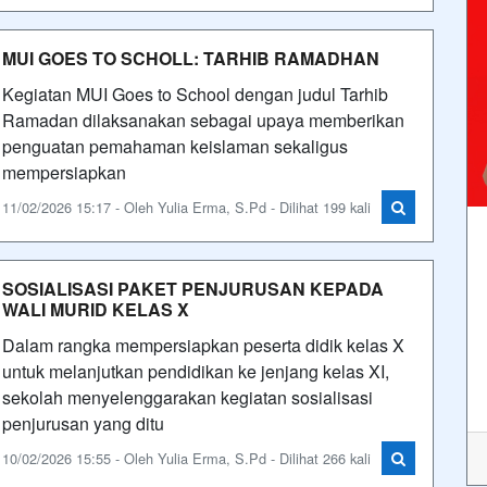
MUI GOES TO SCHOLL: TARHIB RAMADHAN
Kegiatan MUI Goes to School dengan judul Tarhib
Ramadan dilaksanakan sebagai upaya memberikan
penguatan pemahaman keislaman sekaligus
mempersiapkan
11/02/2026 15:17 - Oleh Yulia Erma, S.Pd - Dilihat 199 kali
SOSIALISASI PAKET PENJURUSAN KEPADA
WALI MURID KELAS X
Dalam rangka mempersiapkan peserta didik kelas X
untuk melanjutkan pendidikan ke jenjang kelas XI,
sekolah menyelenggarakan kegiatan sosialisasi
penjurusan yang ditu
10/02/2026 15:55 - Oleh Yulia Erma, S.Pd - Dilihat 266 kali