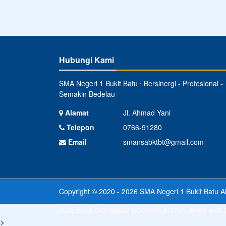
Hubungi Kami
SMA Negeri 1 Bukit Batu ⋅ Bersinergi - Profesional -
Semakin Bedelau
Alamat
Jl. Ahmad Yani
Telepon
0766-91280
Email
smansabktbt@gmail.com
Copyright © 2020 - 2026
SMA Negeri 1 Bukit Batu
Al
Judi Bola
slot gacor
bocoran admin jarwo
slot
>