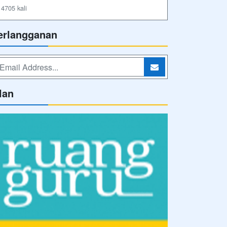
4705 kali
erlangganan
lan