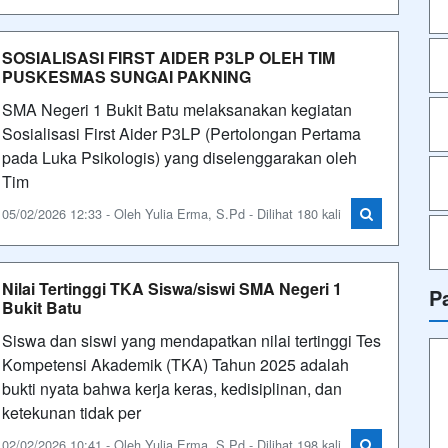
SOSIALISASI FIRST AIDER P3LP OLEH TIM
PUSKESMAS SUNGAI PAKNING
SMA Negeri 1 Bukit Batu melaksanakan kegiatan
Sosialisasi First Aider P3LP (Pertolongan Pertama
pada Luka Psikologis) yang diselenggarakan oleh
Tim
05/02/2026 12:33 - Oleh Yulia Erma, S.Pd - Dilihat 180 kali
Nilai Tertinggi TKA Siswa/siswi SMA Negeri 1
P
Bukit Batu
Siswa dan siswi yang mendapatkan nilai tertinggi Tes
Kompetensi Akademik (TKA) Tahun 2025 adalah
bukti nyata bahwa kerja keras, kedisiplinan, dan
ketekunan tidak per
02/02/2026 10:41 - Oleh Yulia Erma, S.Pd - Dilihat 198 kali