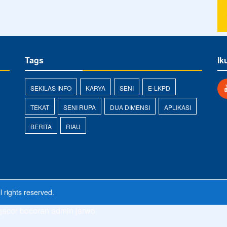
Tags
Ik
SEKILAS INFO
KARYA
SENI
E-LKPD
TEKAT
SENI RUPA
DUA DIMENSI
APLIKASI
BERITA
RIAU
l rights reserved.
 gacor
bocoran admin jarwo