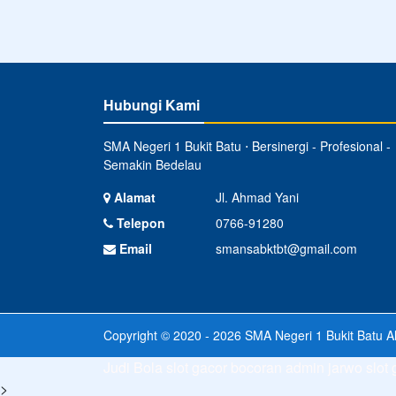
Hubungi Kami
SMA Negeri 1 Bukit Batu ⋅ Bersinergi - Profesional -
Semakin Bedelau
Alamat
Jl. Ahmad Yani
Telepon
0766-91280
Email
smansabktbt@gmail.com
Copyright © 2020 - 2026
SMA Negeri 1 Bukit Batu
Al
Judi Bola
slot gacor
bocoran admin jarwo
slot
>