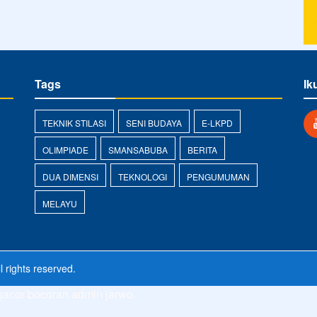
Tags
Ik
TEKNIK STILASI
SENI BUDAYA
E-LKPD
OLIMPIADE
SMANSABUBA
BERITA
DUA DIMENSI
TEKNOLOGI
PENGUMUMAN
MELAYU
l rights reserved.
 gacor
bocoran admin jarwo