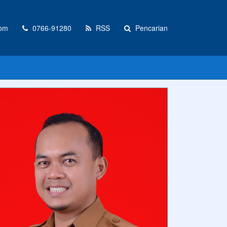
com
0766-91280
RSS
Pencarian