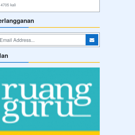
4705 kali
erlangganan
lan