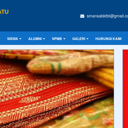
ATU
smansabktbt@gmail.
SISWA
ALUMNI
SPMB
GALERI
HUBUNGI KAMI