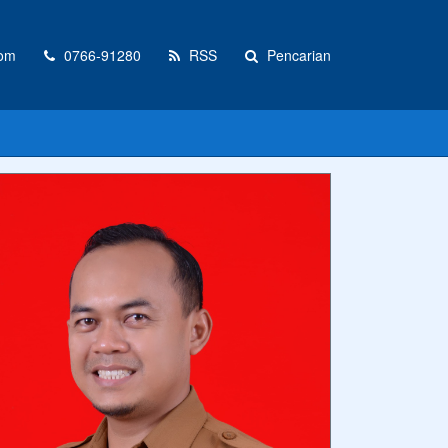
com
0766-91280
RSS
Pencarian