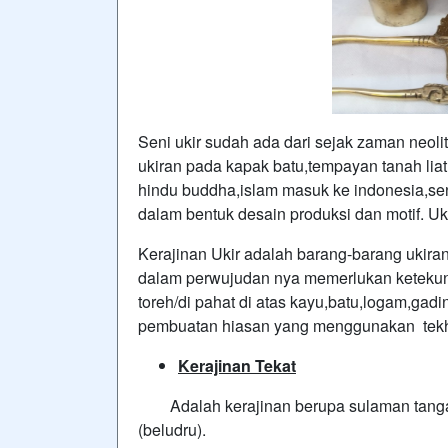
Seni ukir sudah ada dari sejak zaman neol
ukiran pada kapak batu,tempayan tanah lia
hindu buddha,islam masuk ke indonesia,se
dalam bentuk desain produksi dan motif. Uki
Kerajinan Ukir adalah barang-barang ukira
dalam perwujudan nya memerlukan ketekuna
toreh/di pahat di atas kayu,batu,logam,gad
pembuatan hiasan yang menggunakan tekhnik
Kerajinan Tekat
Adalah kerajinan berupa sulaman tangan
(beludru).