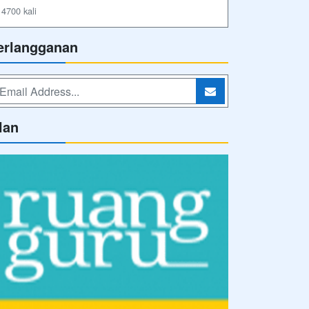
4700 kali
erlangganan
lan