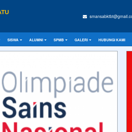
ATU
smansabktbt@gmail.
SISWA
ALUMNI
SPMB
GALERI
HUBUNGI KAMI