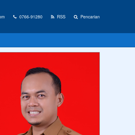
com
0766-91280
RSS
Pencarian