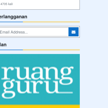
4705 kali
erlangganan
lan