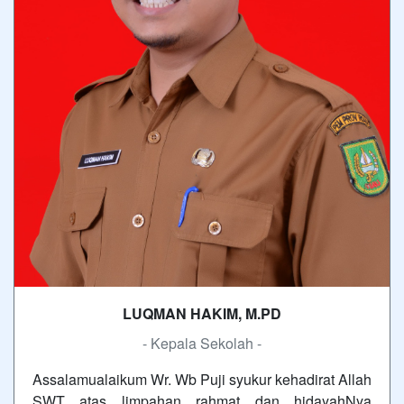
LUQMAN HAKIM, M.PD
- Kepala Sekolah -
Assalamualaikum Wr. Wb Puji syukur kehadirat Allah
SWT atas limpahan rahmat dan hidayahNya